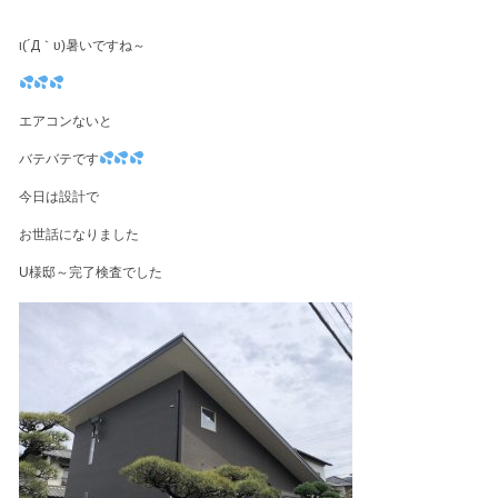
ι(´Д｀υ)暑いですね～
エアコンないと
バテバテです
今日は設計で
お世話になりました
U様邸～完了検査でした