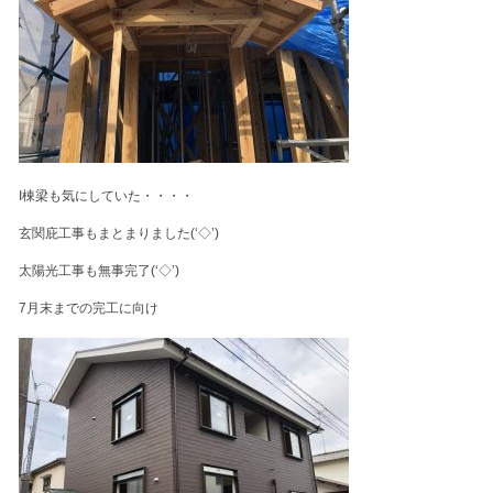
I棟梁も気にしていた・・・・
玄関庇工事もまとまりました(‘◇’)ゞ
太陽光工事も無事完了(‘◇’)ゞ
7月末までの完工に向け