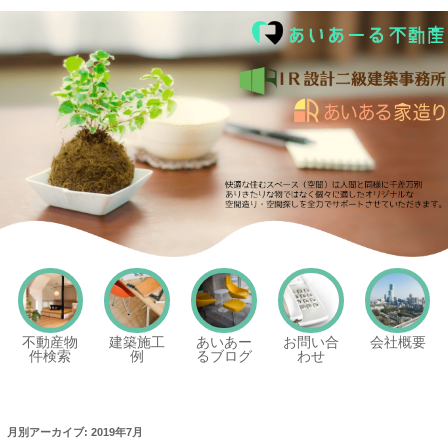
あいあーる不動産
不動産物
建築施工
あいあー
お問い合
会社概要
件検索
例
るブログ
わせ
月別アーカイブ:
2019年7月