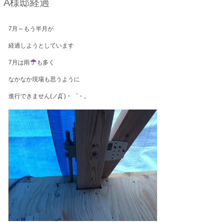
A様邸経過
7月～もう半月が
経過しようとしています
7月は雨
も多く
なかなか現場も思うように
進行できません(ノД`)・゜・。