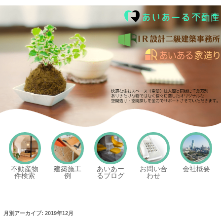
あいあーる不動産
不動産物
建築施工
あいあー
お問い合
会社概要
件検索
例
るブログ
わせ
月別アーカイブ:
2019年12月