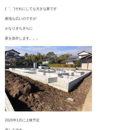
(゜.゜)それにしても大きな家です
敷地も広いのですが
かなりぎちぎちに
家を造作します。。。
2020年1月に上棟予定