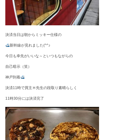
決済当日は朝からミッキー仕様の
新幹線が見れました(^^♪
今日も幸先がいいな～といつもながらの
自己暗示（笑）
神戸到着
決済11時で買主Ｈ先生の段取り素晴らしく
11時30分には決済完了