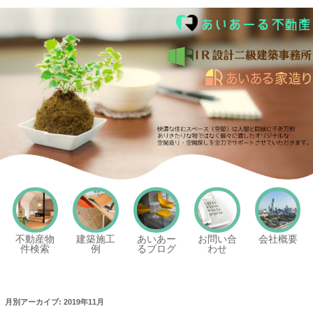
あいあーる不動産
不動産物
建築施工
あいあー
お問い合
会社概要
件検索
例
るブログ
わせ
月別アーカイブ:
2019年11月