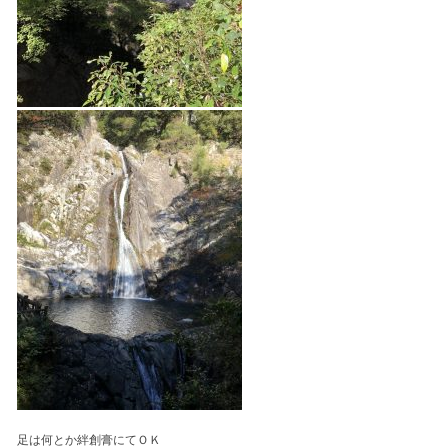
足は何とか絆創膏にてＯＫ