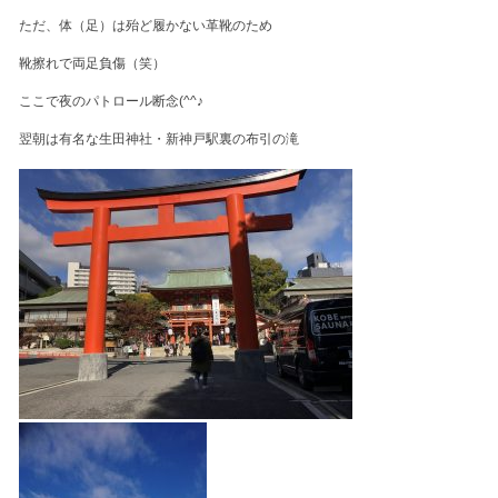
ただ、体（足）は殆ど履かない革靴のため
靴擦れで両足負傷（笑）
ここで夜のパトロール断念(^^♪
翌朝は有名な生田神社・新神戸駅裏の布引の滝