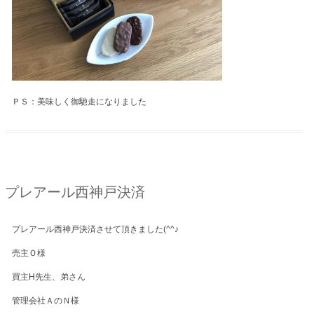
ＰＳ：美味しく御馳走になりました
プレアール西神戸決済
プレアール西神戸決済させて頂きました(^^♪
売主Ｏ様
買主H先生、弟さん
管理会社ＡのＮ様