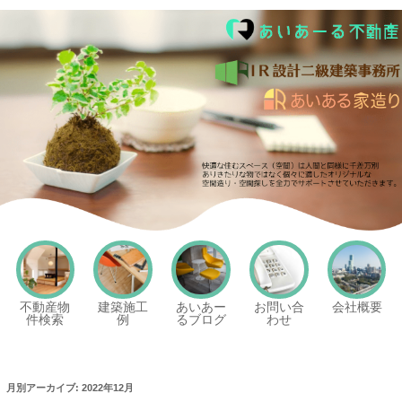
あいあーる不動産
不動産物
建築施工
あいあー
お問い合
会社概要
件検索
例
るブログ
わせ
月別アーカイブ:
2022年12月