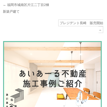
投
←
福岡市城南区片江二丁目2棟
稿
新築戸建て
ナ
ビ
プレジデント長崎 販売開始
ゲ
→
ー
シ
ョ
ン